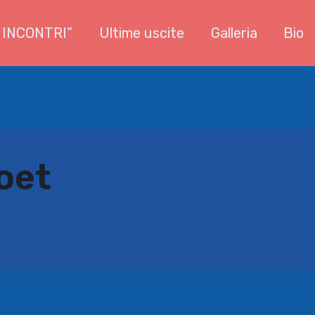
 INCONTRI”
Ultime uscite
Galleria
Bio
oet