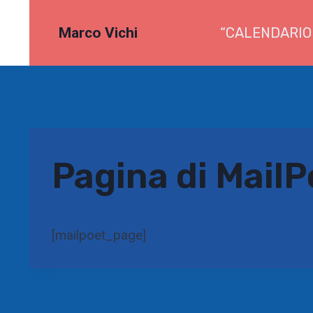
Salta
al
Marco Vichi
“CALENDARIO
contenuto
Pagina di MailP
[mailpoet_page]